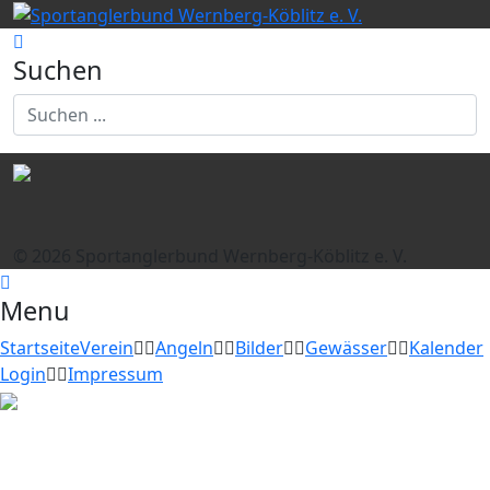
Suchen
© 2026 Sportanglerbund Wernberg-Köblitz e. V.
Menu
Startseite
Verein
Angeln
Bilder
Gewässer
Kalender
Login
Impressum