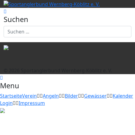
Suchen
© 2026 Sportanglerbund Wernberg-Köblitz e. V.
Menu
Startseite
Verein
Angeln
Bilder
Gewässer
Kalender
Login
Impressum