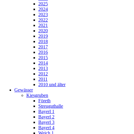
2025
2024
2023
2022
2021
2020
2019
2018
2017
2016
2015
2014
2013
2012
2011
2010 und älter
Gewässer
Kiesgruben
Företh
Streuguthalle
Bayerl 1
Bayerl 2
Bayerl 3
Bayerl 4
Weich 1