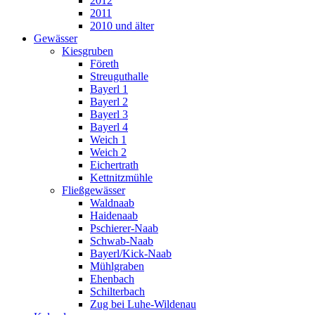
2012
2011
2010 und älter
Gewässer
Kiesgruben
Företh
Streuguthalle
Bayerl 1
Bayerl 2
Bayerl 3
Bayerl 4
Weich 1
Weich 2
Eichertrath
Kettnitzmühle
Fließgewässer
Waldnaab
Haidenaab
Pschierer-Naab
Schwab-Naab
Bayerl/Kick-Naab
Mühlgraben
Ehenbach
Schilterbach
Zug bei Luhe-Wildenau