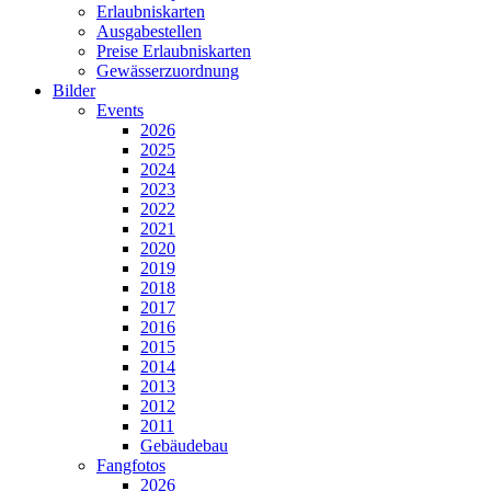
Erlaubniskarten
Ausgabestellen
Preise Erlaubniskarten
Gewässerzuordnung
Bilder
Events
2026
2025
2024
2023
2022
2021
2020
2019
2018
2017
2016
2015
2014
2013
2012
2011
Gebäudebau
Fangfotos
2026