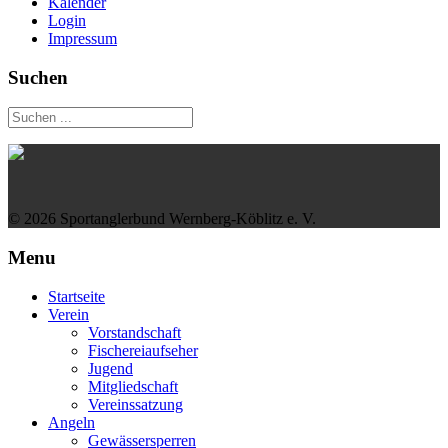
Kalender
Login
Impressum
Suchen
© 2026 Sportanglerbund Wernberg-Köblitz e. V.
Menu
Startseite
Verein
Vorstandschaft
Fischereiaufseher
Jugend
Mitgliedschaft
Vereinssatzung
Angeln
Gewässersperren