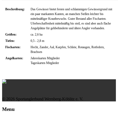
Beschreibung:
Das Gewässer bietet festen und schlammigen Gewässergrund mit
ein paar markanten Kanten, an manchen Stellen leichter bis
mittelmäßiger Krautbewuchs. Guter Bestand aller Fischarten.
Uferbeschaffenheit mittelmäßig bis steil, es sind aber auch flache
Angelplätze für gehbehinderte und ältere Angler vorhanden.
Größen:
ca. 2,6 ha
Tiefen:
0,5 - 2,8 m
Fischarten:
Hecht, Zander, Aal, Karpfen, Schleie, Rotaugen, Rotfedern,
Brachsen
Angelkarten:
Jahreskarten Mitglieder
Tageskarten Mitglieder
© 2026 Sportanglerbund Wernberg-Köblitz e. V.
Menu