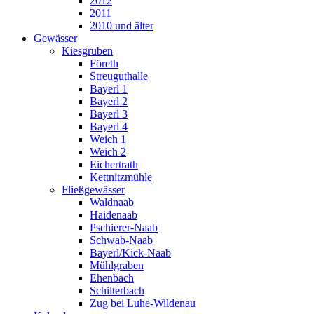
2012
2011
2010 und älter
Gewässer
Kiesgruben
Företh
Streuguthalle
Bayerl 1
Bayerl 2
Bayerl 3
Bayerl 4
Weich 1
Weich 2
Eichertrath
Kettnitzmühle
Fließgewässer
Waldnaab
Haidenaab
Pschierer-Naab
Schwab-Naab
Bayerl/Kick-Naab
Mühlgraben
Ehenbach
Schilterbach
Zug bei Luhe-Wildenau