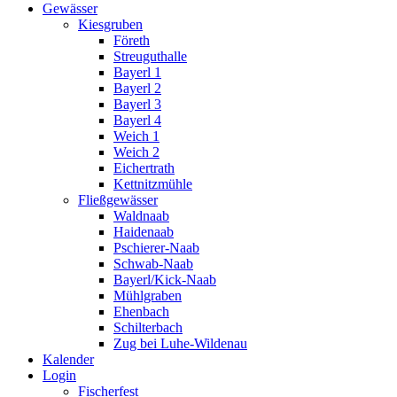
Gewässer
Kiesgruben
Företh
Streuguthalle
Bayerl 1
Bayerl 2
Bayerl 3
Bayerl 4
Weich 1
Weich 2
Eichertrath
Kettnitzmühle
Fließgewässer
Waldnaab
Haidenaab
Pschierer-Naab
Schwab-Naab
Bayerl/Kick-Naab
Mühlgraben
Ehenbach
Schilterbach
Zug bei Luhe-Wildenau
Kalender
Login
Fischerfest