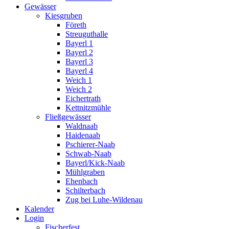
Gewässer
Kiesgruben
Företh
Streuguthalle
Bayerl 1
Bayerl 2
Bayerl 3
Bayerl 4
Weich 1
Weich 2
Eichertrath
Kettnitzmühle
Fließgewässer
Waldnaab
Haidenaab
Pschierer-Naab
Schwab-Naab
Bayerl/Kick-Naab
Mühlgraben
Ehenbach
Schilterbach
Zug bei Luhe-Wildenau
Kalender
Login
Fischerfest