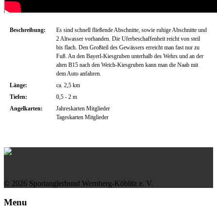
Beschreibung:
Es sind schnell fließende Abschnitte, sowie ruhige Abschnitte und
2 Altwasser vorhanden. Die Uferbeschaffenheit reicht von steil
bis flach. Den Großteil des Gewässers erreicht man fast nur zu
Fuß. An den Bayerl-Kiesgruben unterhalb des Wehrs und an der
alten B15 nach den Weich-Kiesgruben kann man die Naab mit
dem Auto anfahren.
Länge:
ca. 2,5 km
Tiefen:
0,5 - 2 m
Angelkarten:
Jahreskarten Mitglieder
Tageskarten Mitglieder
© 2026 Sportanglerbund Wernberg-Köblitz e. V.
Menu