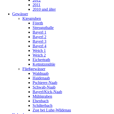
2012
2011
2010 und älter
Gewässer
Kiesgruben
Företh
Streuguthalle
Bayerl 1
Bayerl 2
Bayerl 3
Bayerl 4
Weich 1
Weich 2
Eichertrath
Kettnitzmühle
Fließgewässer
Waldnaab
Haidenaab
Pschierer-Naab
Schwab-Naab
Bayerl/Kick-Naab
Mühlgraben
Ehenbach
Schilterbach
Zug bei Luhe-Wildenau