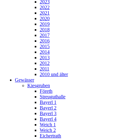
2023
2022
2021
2020
2019
2018
2017
2016
2015
2014
2013
2012
2011
2010 und älter
Gewässer
Kiesgruben
Företh
Streuguthalle
Bayerl 1
Bayerl 2
Bayerl 3
Bayerl 4
Weich 1
Weich 2
Eichertrath