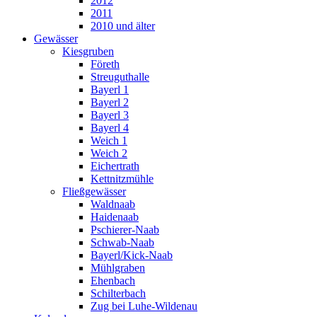
2012
2011
2010 und älter
Gewässer
Kiesgruben
Företh
Streuguthalle
Bayerl 1
Bayerl 2
Bayerl 3
Bayerl 4
Weich 1
Weich 2
Eichertrath
Kettnitzmühle
Fließgewässer
Waldnaab
Haidenaab
Pschierer-Naab
Schwab-Naab
Bayerl/Kick-Naab
Mühlgraben
Ehenbach
Schilterbach
Zug bei Luhe-Wildenau