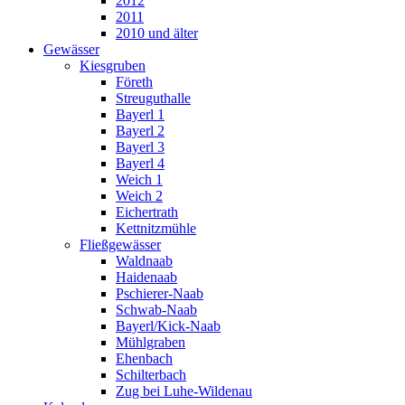
2012
2011
2010 und älter
Gewässer
Kiesgruben
Företh
Streuguthalle
Bayerl 1
Bayerl 2
Bayerl 3
Bayerl 4
Weich 1
Weich 2
Eichertrath
Kettnitzmühle
Fließgewässer
Waldnaab
Haidenaab
Pschierer-Naab
Schwab-Naab
Bayerl/Kick-Naab
Mühlgraben
Ehenbach
Schilterbach
Zug bei Luhe-Wildenau