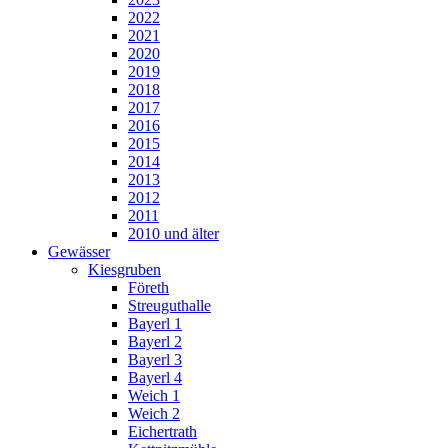
2022
2021
2020
2019
2018
2017
2016
2015
2014
2013
2012
2011
2010 und älter
Gewässer
Kiesgruben
Företh
Streuguthalle
Bayerl 1
Bayerl 2
Bayerl 3
Bayerl 4
Weich 1
Weich 2
Eichertrath