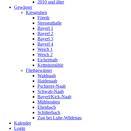
2010 und älter
Gewässer
Kiesgruben
Företh
Streuguthalle
Bayerl 1
Bayerl 2
Bayerl 3
Bayerl 4
Weich 1
Weich 2
Eichertrath
Kettnitzmühle
Fließgewässer
Waldnaab
Haidenaab
Pschierer-Naab
Schwab-Naab
Bayerl/Kick-Naab
Mühlgraben
Ehenbach
Schilterbach
Zug bei Luhe-Wildenau
Kalender
Login