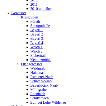
2012
2011
2010 und älter
Gewässer
Kiesgruben
Företh
Streuguthalle
Bayerl 1
Bayerl 2
Bayerl 3
Bayerl 4
Weich 1
Weich 2
Eichertrath
Kettnitzmühle
Fließgewässer
Waldnaab
Haidenaab
Pschierer-Naab
Schwab-Naab
Bayerl/Kick-Naab
Mühlgraben
Ehenbach
Schilterbach
Zug bei Luhe-Wildenau