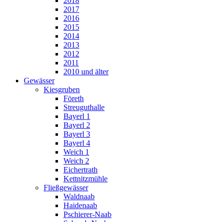
2018
2017
2016
2015
2014
2013
2012
2011
2010 und älter
Gewässer
Kiesgruben
Företh
Streuguthalle
Bayerl 1
Bayerl 2
Bayerl 3
Bayerl 4
Weich 1
Weich 2
Eichertrath
Kettnitzmühle
Fließgewässer
Waldnaab
Haidenaab
Pschierer-Naab