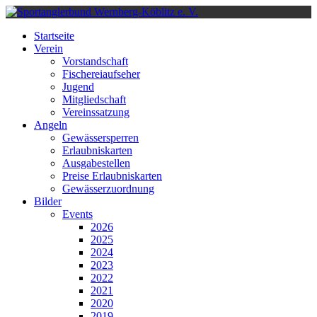
Monat
Monat
Monat
Monat
Startseite
Verein
Vorstandschaft
Fischereiaufseher
Jugend
Mitgliedschaft
Vereinssatzung
Angeln
Gewässersperren
Erlaubniskarten
Ausgabestellen
Preise Erlaubniskarten
Gewässerzuordnung
Bilder
Events
2026
2025
2024
2023
2022
2021
2020
2019