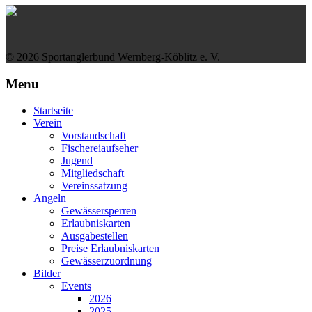
© 2026 Sportanglerbund Wernberg-Köblitz e. V.
Menu
Startseite
Verein
Vorstandschaft
Fischereiaufseher
Jugend
Mitgliedschaft
Vereinssatzung
Angeln
Gewässersperren
Erlaubniskarten
Ausgabestellen
Preise Erlaubniskarten
Gewässerzuordnung
Bilder
Events
2026
2025