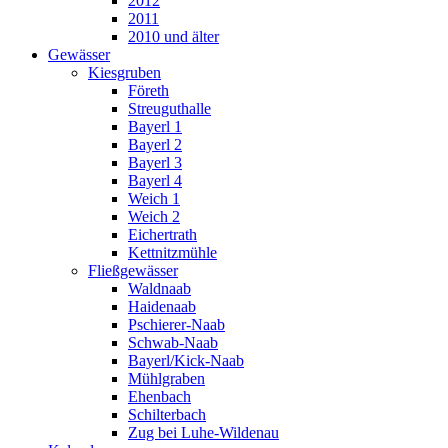
2012
2011
2010 und älter
Gewässer
Kiesgruben
Företh
Streuguthalle
Bayerl 1
Bayerl 2
Bayerl 3
Bayerl 4
Weich 1
Weich 2
Eichertrath
Kettnitzmühle
Fließgewässer
Waldnaab
Haidenaab
Pschierer-Naab
Schwab-Naab
Bayerl/Kick-Naab
Mühlgraben
Ehenbach
Schilterbach
Zug bei Luhe-Wildenau