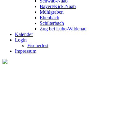
Schwab-Naab
Bayerl/Kick-Naab
Mühlgraben
Ehenbach
Schilterbach
Zug bei Luhe-Wildenau
Kalender
Login
Fischerfest
Impressum