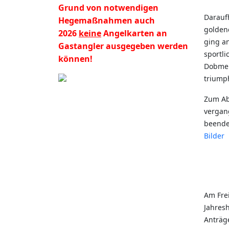
Grund von notwendigen
Daraufh
Hegemaßnahmen auch
golden
2026
keine
Angelkarten an
ging an
Gastangler ausgegeben werden
sportl
können!
Dobmei
triumph
Zum Ab
vergang
beende
Bilder
Am Fre
Jahres
Anträg