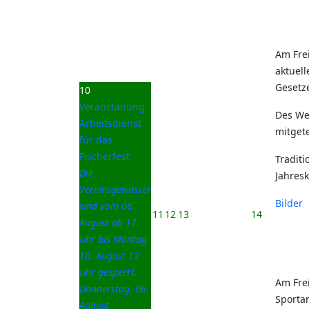
Am Fre
aktuel
Gesetz
10
Veranstaltung
Des We
Arbeitsdienst
mitgete
für das
Fischerfest
Traditi
Die
Jahres
Vereinsgewässer
Bilder
sind vom 06.
11
12
13
14
August ab 17
Uhr bis Montag
10. August 17
Uhr gesperrt.
Am Fre
Donnerstag, 06.
Sportan
August