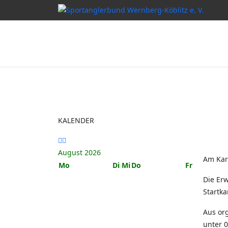
Vorheriger
Nächstes
Monat
Monat
KALENDER
August 2026
Am Kar
Mo
Di
Mi
Do
Fr
Die Erw
Startka
Aus or
unter 