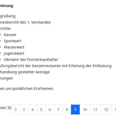
ordnung
:
egrüßung
hresbericht des 1. Vorstandes
richte:
Kassier
Sportwart
Wasserwart
Jugendwart
Obmann der Fischereiaufseher
üfungsbericht der Kassenrevisoren mit Erteilung der Entlastung
handlung gestellter Anträge
rungen
ten um pünktliches Erscheinen.
 von 32
4
5
6
7
8
9
10
11
12