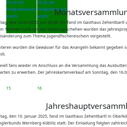
09.30 Uhr
09.30 Uhr
Feldgottesdienst,
Feldgottesdienst,
Monatsversammlun
anschl.
anschl.
itag, den 14.03.2025, um 20:00 Uhr fand im Gasthaus Zehentbart
Datum :
2026-
Datum :
2026-
len Themen rund um das Vereinsgeschehen wurden das Jahrespr
08-08
08-09
esänderung zum Thema Jugendfischereischein vorgestellt.
iteren wurden die Gewässer für das Anangeln bekannt gegeben s
ilt.
onell fans wieder im Anschluss an die Versammlung das Ausbuttern
karten zu erwerben. Der Jahreskartenverkauf am Sonntag, den 16.0
15
16
Jahreshauptversamm
itag, den 10. Januar 2025, fand im Gasthaus Zehentbartl in Oberk
glerbunds Wernberg-Köblitz statt. Der Einladung folgten zahlreic