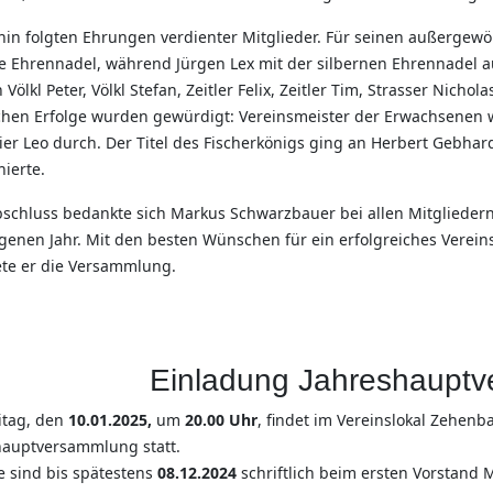
in folgten Ehrungen verdienter Mitglieder. Für seinen außergewöh
e Ehrennadel, während Jürgen Lex mit der silbernen Ehrennadel 
 Völkl Peter, Völkl Stefan, Zeitler Felix, Zeitler Tim, Strasser Nic
ichen Erfolge wurden gewürdigt: Vereinsmeister der Erwachsenen w
er Leo durch. Der Titel des Fischerkönigs ging an Herbert Gebhar
ierte.
schluss bedankte sich Markus Schwarzbauer bei allen Mitgliedern
enen Jahr. Mit den besten Wünschen für ein erfolgreiches Vereins
te er die Versammlung.
Einladung Jahreshaupt
itag, den
10.01.2025,
um
20.00 Uhr
, findet im Vereinslokal Zehenba
hauptversammlung statt.
e sind bis spätestens
08.12.2024
schriftlich beim ersten Vorstand