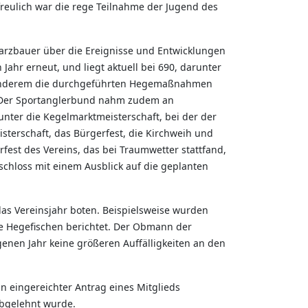
freulich war die rege Teilnahme der Jugend des
rzbauer über die Ereignisse und Entwicklungen
Jahr erneut, und liegt aktuell bei 690, darunter
r anderem die durchgeführten Hegemaßnahmen
r. Der Sportanglerbund nahm zudem an
unter die Kegelmarktmeisterschaft, bei der der
sterschaft, das Bürgerfest, die Kirchweih und
est des Vereins, das bei Traumwetter stattfand,
chloss mit einem Ausblick auf die geplanten
 das Vereinsjahr boten. Beispielsweise wurden
e Hegefischen berichtet. Der Obmann der
genen Jahr keine größeren Auffälligkeiten an den
 eingereichter Antrag eines Mitglieds
abgelehnt wurde.