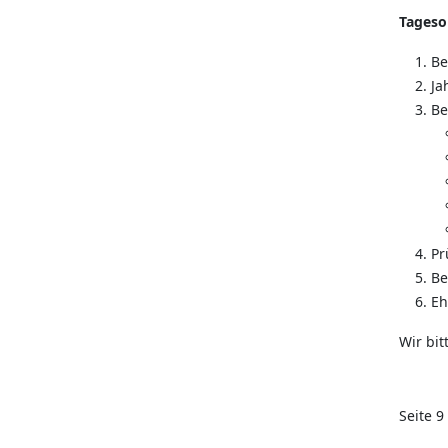
Tages
B
Ja
Be
Pr
Be
Eh
Wir bit
Seite 9