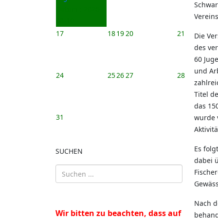
Schwarz
Datum :
2026-
Vereins
08-10
17
18
19
20
21
Die Ve
des ver
60 Jug
und Ar
24
25
26
27
28
zahlrei
Titel d
das 150
31
wurde 
Aktivit
Es folg
SUCHEN
dabei 
Fischer
Gewäss
Nach d
Wir bitten zu beachten, dass auf
behand