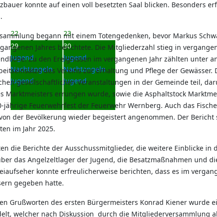
bauer konnte auf einen voll besetzten Saal blicken. Besonders er
.
22
23
rsammlung begann mit einem Totengedenken, bevor Markus Schwa
29
30
gangenen Jahres berichtete. Die Mitgliederzahl stieg in vergangen 
Jugend
Jugend
endliche. Zu den Ereignissen im vergangenen Jahr zählten unte
Nachtangeln
Nachtangeln
beitseinsätze des Vereins zur Erhaltung und Pflege der Gewässe
Jugend
Jugend
chen gesellschaftlichen Veranstaltungen in der Gemeinde teil, dar
Datum :
2026-
Datum :
2026-
es Marktmeisters errungen wurde, sowie die Asphaltstock Marktmei
08-29
08-30
-jährige Feuerwehrfest der Feuerwehr Wernberg. Auch das Fischerf
von der Bevölkerung wieder begeistert angenommen. Der Bericht s
äten im Jahr 2025.
ten die Berichte der Ausschussmitglieder, die weitere Einblicke in
über das Angelzeltlager der Jugend, die Besatzmaßnahmen und di
eiaufseher konnte erfreulicherweise berichten, dass es im vergan
ern gegeben hatte.
en Grußworten des ersten Bürgermeisters Konrad Kiener wurde ein
elt, welcher nach Diskussion durch die Mitgliederversammlung 