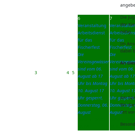
angebe
Die Jug
6
7
der Kie
Veranstaltung
Veranstaltu
nötig.
Arbeitsdienst
Arbeitsdiens
für das
für das
Im Ans
Fischerfest
Fischerfest
dabei 
Die
Die
Vereinsgewässer
Vereinsgewäs
An die
sind vom 06.
sind vom 06.
3
4
5
August ab 17
August ab 17
Uhr bis Montag
Uhr bis Mont
10. August 17
10. August 1
Am Sam
Uhr gesperrt.
Uhr gesperrt.
Bei die
Donnerstag, 06.
Donnerstag, 
Ort vor
August
August
Datum :
2026-
Datum :
202
Besonde
08-06
08-07