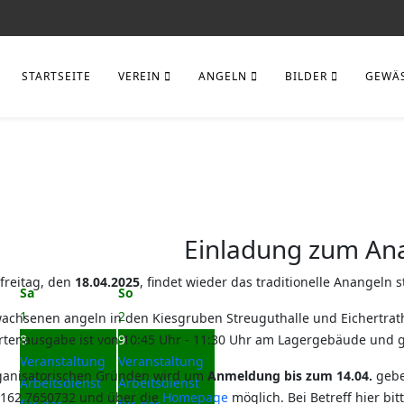
STARTSEITE
VEREIN
ANGELN
BILDER
GEWÄ
Einladung zum An
freitag, den
18.04.2025
, findet wieder das traditionelle Anangeln st
Sa
So
1
2
achsenen angeln in den Kiesgruben Streuguthalle und Eichertrath 
rtenausgabe ist von 10:45 Uhr - 11:30 Uhr am Lagergebäude und ge
8
9
Veranstaltung
Veranstaltung
ganisatorischen Gründen wird um
Anmeldung bis zum 14.04.
gebe
Arbeitsdienst
Arbeitsdienst
0162 7650732 und über die
Homepage
möglich. Bei Betreff hier 